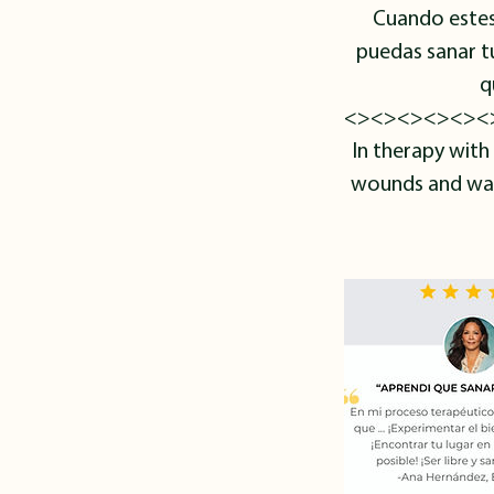
Cuando estes
puedas sanar tu
q
<><><><><><
In therapy with
wounds and walk 