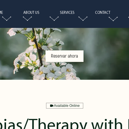
ME
ABOUT US
SERVICES
CONTACT
Reservar ahora
Available Online
pias/Therapy with 