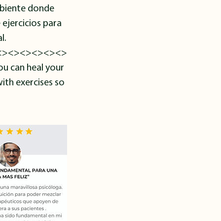
mbiente donde
 ejercicios para
l.
<><><><><><>
ou can heal your
with exercises so