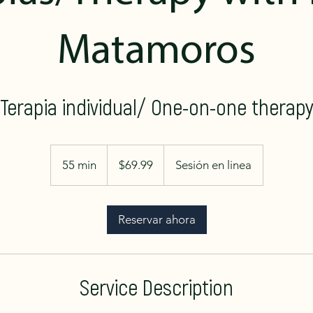
Matamoros
Terapia individual/ One-on-one therap
69.99
US
55 min
5
$69.99
Sesión en linea
dollars
5
m
i
Reservar ahora
n
Service Description