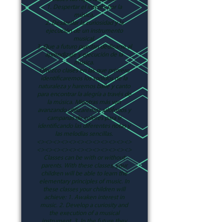
1. Despertar el interés por la
música.
2. Desarollar la curiosidad y la
ejecución de un instrumento
musical.
3. Que a futuro puedan dedicarse al
aprendizaje y ejecución de la
música.
Ofrezco clases en las que primero
identificaremos los sonidos de la
naturaleza y haremos baile y canto
para encontrar la alegría a través de
la música. Mientras más van
avanzando utilizaremos xilófonos y
campanas de colores para ir
identificando las diferentes notas y
las melodías sencillas.
<><><><><><><><><><><><>
<><><><><><><><><><><><>
Classes can be with or without
parents. With these classes, your
children will be able to learn the
elementary principles of music. In
these classes your children will
achieve: 1. Awaken interest in
music. 2. Develop a curiosity and
the execution of a musical
instrument. 3. In the future they