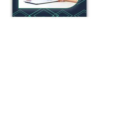
Tutorías/Tutoring w. Clara
Estela España
Sesión individual a niños de 4 a 6
años. En estas clases puedo
acompañar a tus hijos en español,
inglés y alemán en sus tareas, con
métodos dinámicos de cuenta
cuentos, manualidades y juegos de
mesa.
<><><><><><><><><><><><>
<><><><><><><><><><><><>
Individual sessions for children
from 4 to 6 years old. In these
classes I can accompany your
children in Spanish, English and
German on their homework, with
dynamic methods of storytelling,
crafts and board games.
Reservar ahora