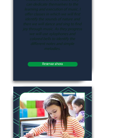
can dedicate themselves to the
learning and execution of music. I
offer classes in which we will first
identify the sounds of nature and
then we will dance and sing to find
joy through music. As they progress
we will use xylophones and
colored bells to identify the
different notes and simple
melodies.
Reservar ahora