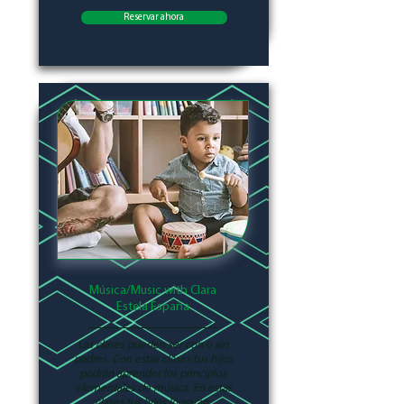
Reservar ahora
Música/Music with Clara
Estela España
Las clases pueden ser con o sin
padres. Con estas clases tus hijos
podrán aprender los principios
elementales de música. En estas
clases tus hijos lograrán: