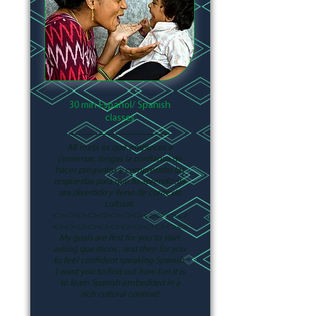
30 min Español/ Spanish
classes
Mi meta es que empieces a
conversar, tengas la confianza de
hacer preguntas y comprendas las
respuestas para que tu aprendizaje
sea divertido y lleno de contexto
cultural.
<><><><><><><><><><><><>
<><><><><><><><><><><><>
My goals are first for you to start
asking questions , and then for you
to feel confident speaking Spanish.
I want you to find out how fun it is
to learn Spanish embedded in a
rich cultural context!