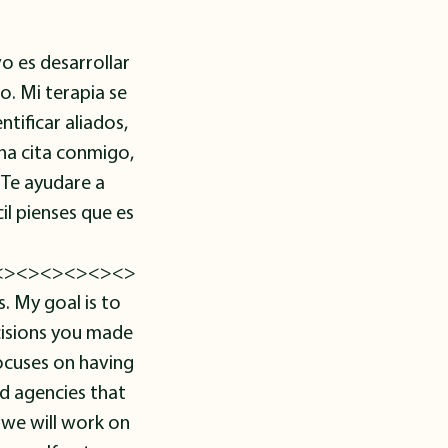
o es desarrollar
. Mi terapia se
tificar aliados,
una cita conmigo,
 Te ayudare a
il pienses que es
<><><><><><>
 My goal is to
ecisions you made
ocuses on having
nd agencies that
 we will work on