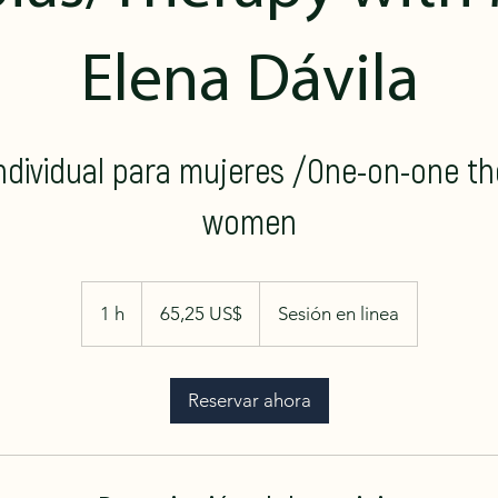
Elena Dávila
individual para mujeres /One-on-one th
women
65,25
dólares
1 h
1
65,25 US$
Sesión en linea
estadounidenses
Reservar ahora