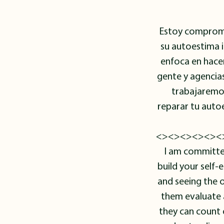
Estoy compromet
su autoestima 
enfoca en hacer
gente y agencias
trabajaremos
reparar tu autoe
<><><><><><
I am committe
build your self-
and seeing the 
them evaluate a
they can count 