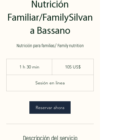
Nutrición
Familiar/FamilySilvan
a Bassano
Nutrición para familias/ Family nutrition
105
dólares
1 h 30 min
1
105 US$
estadounidenses
3
Sesión en linea
0
m
i
Reservar ahora
n
Descripción del servicio