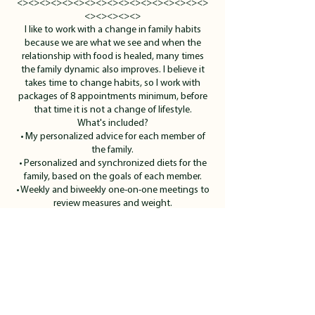
<><><><><><><><><><><><><><><><><>
<><><><><>
I like to work with a change in family habits
because we are what we see and when the
relationship with food is healed, many times
the family dynamic also improves. I believe it
takes time to change habits, so I work with
packages of 8 appointments minimum, before
that time it is not a change of lifestyle.
What's included?
• My personalized advice for each member of
the family.
• Personalized and synchronized diets for the
family, based on the goals of each member.
• Weekly and biweekly one-on-one meetings to
review measures and weight.
• Personalized motivation 2-3 times a week.
• The intensity of my text messages and
meetings varies depending on the personality
of each family member.