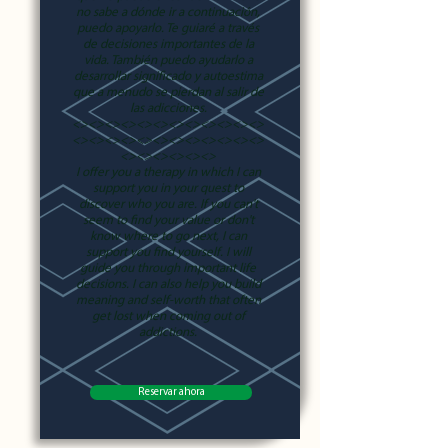
no sabe a dónde ir a continuación,
puedo apoyarlo. Te guiaré a través
de decisiones importantes de la
vida. También puedo ayudarlo a
desarrollar significado y autoestima
que a menudo se pierdan al salir de
las adicciones.
<><><><><><><><><><><><>
<><><><><><><><><><><><>
<><><><><><>
I offer you a therapy in which I can
support you in your quest to
discover who you are. If you can't
seem to find your value or don't
know where to go next, I can
support you find yourself. I will
guide you through important life
decisions. I can also help you build
meaning and self-worth that often
get lost when coming out of
addictions.
Reservar ahora