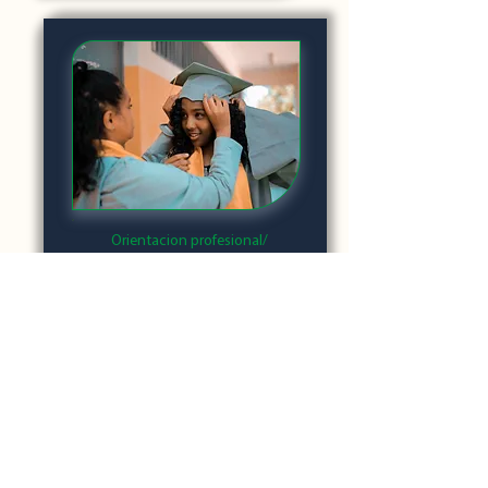
Orientacion profesional/
Orientation
Te ofrezco un paquete integrado
de terapia y un conjunto de
evaluaciones para guiarte a elegir
una carrera profesional. La
evaluación toma de 6 a 12 sesiones
de aproximadamente una hora
cada una.
El Informe final incluye detalles
sobre sus puntos fuertes y las áreas
en las que necesitará más apoyo.
Todo ello con un grupo de pruebas