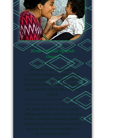
30 min Español/ Spanish
classes
Mi meta es que empieces a
conversar, tengas la confianza de
hacer preguntas y comprendas las
respuestas para que tu aprendizaje
sea divertido y lleno de contexto
cultural.
<><><><><><><><><><><><>
<><><><><><><><><><><><>
My goals are first for you to start
asking questions , and then for you
to feel confident speaking Spanish.
I want you to find out how fun it is
to learn Spanish embedded in a
rich cultural context!