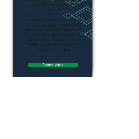
sea divertido y lleno de contexto
cultural.
<><><><><><><><><><><><>
<><><><><><><><><><><><>
My goals are first for you to start
asking questions , and then for you
to feel confident speaking Spanish.
I want you to find out how fun it is
to learn Spanish embedded in a
rich cultural context!
Reservar ahora