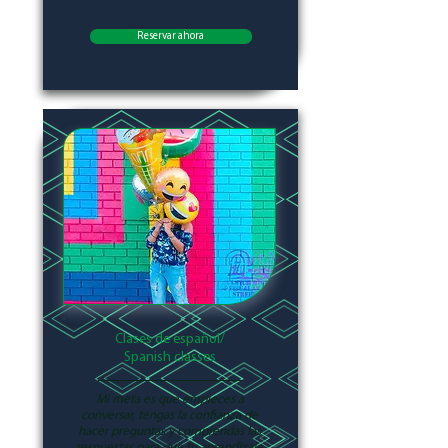
Reservar ahora
Clases de español/
Spanish classes
Mi meta es que empieces a
conversar, tengas la confianza de
hacer preguntas y comprendas las
respuestas para que tu aprendizaje