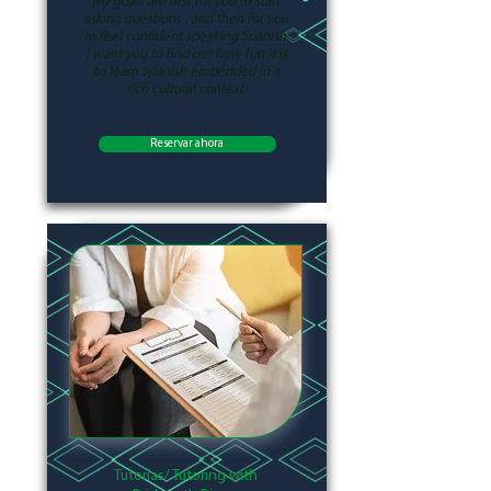
My goals are first for you to start
asking questions , and then for you
to feel confident speaking Spanish.
I want you to find out how fun it is
to learn Spanish embedded in a
rich cultural context!
Reservar ahora
Tutorías/ Tutoring with