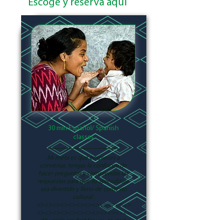
Escoge y reserva aquí
30 min Español/ Spanish
classes
Mi meta es que empieces a
conversar, tengas la confianza de
hacer preguntas y comprendas las
respuestas para que tu aprendizaje
sea divertido y lleno de contexto
cultural.
<><><><><><><><><><><><>
<><><><><><><><><><><><>