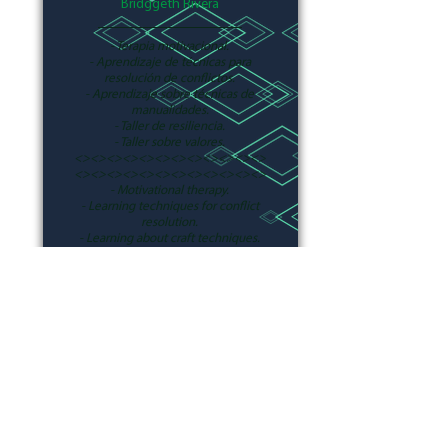
Bridggeth Rivera
- Terapia motivacional.
- Aprendizaje de técnicas para
resolución de conflictos.
- Aprendizaje sobre técnicas de
manualidades.
- Taller de resiliencia.
- Taller sobre valores.
<><><><><><><><><><><><>
<><><><><><><><><><><><>
- Motivational therapy.
- Learning techniques for conflict
resolution.
- Learning about craft techniques.
- Resilience workshop.
- Values workshop.
Reservar ahora